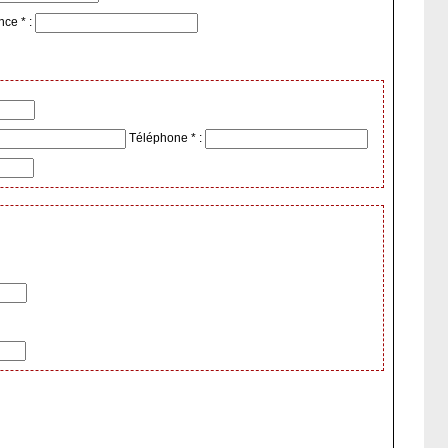
nce * :
Téléphone * :