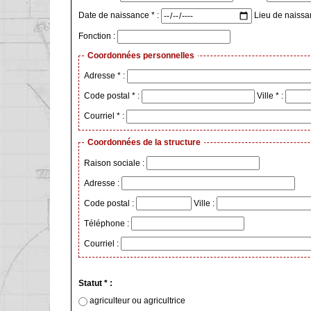
Date de naissance * :
Lieu de naissa
Fonction :
Coordonnées personnelles
Adresse * :
Code postal * :
Ville * :
Courriel * :
Coordonnées de la structure
Raison sociale :
Adresse :
Code postal :
Ville :
Téléphone :
Courriel :
Statut * :
agriculteur ou agricultrice