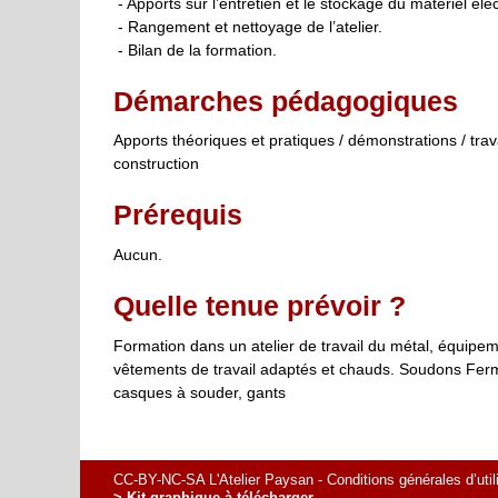
- Apports sur l’entretien et le stockage du matériel élec
- Rangement et nettoyage de l’atelier.
- Bilan de la formation.
Démarches pédagogiques
Apports théoriques et pratiques / démonstrations / trav
construction
Prérequis
Aucun.
Quelle tenue prévoir ?
Formation dans un atelier de travail du métal, équipem
vêtements de travail adaptés et chauds. Soudons Fermes
casques à souder, gants
CC-BY-NC-SA L'Atelier Paysan -
Conditions générales d’util
> Kit graphique à télécharger