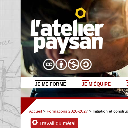
JE ME FORME
JE M’ÉQUIPE
Accueil
>
Formations 2026-2027
> Initiation et constr
Travail du métal