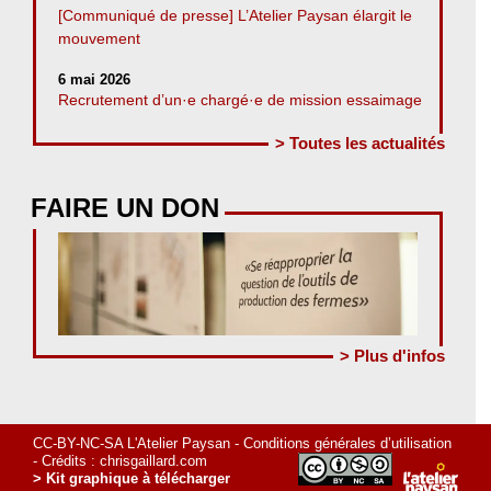
[Communiqué de presse] L’Atelier Paysan élargit le
mouvement
6 mai 2026
Recrutement d’un·e chargé·e de mission essaimage
> Toutes les actualités
FAIRE UN DON
> Plus d'infos
CC-BY-NC-SA L'Atelier Paysan -
Conditions générales d’utilisation
- Crédits :
chrisgaillard.com
> Kit graphique à télécharger