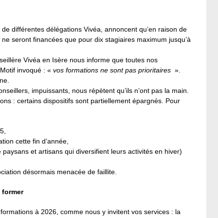
 de différentes délégations Vivéa, annoncent qu’en raison de
s ne seront financées que pour dix stagiaires maximum jusqu’à
illère Vivéa en Isère nous informe que toutes nos
Motif invoqué : «
vos formations ne sont pas prioritaires
».
gne.
onseillers, impuissants, nous répètent qu’ils n’ont pas la main.
ions : certains dispositifs sont partiellement épargnés. Pour
5,
ion cette fin d’année,
paysans et artisans qui diversifient leurs activités en hiver)
iation désormais menacée de faillite.
e former
ormations à 2026, comme nous y invitent vos services : la