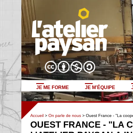
JE ME FORME
JE M’ÉQUIPE
Accueil
>
On parle de nous
> Ouest France - "La coopér
OUEST FRANCE - "LA 