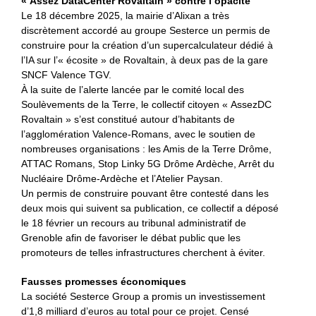
« Assez DataCenter Rovaltain » contre l’opacité
Le 18 décembre 2025, la mairie d’Alixan a très
discrètement accordé au groupe Sesterce un permis de
construire pour la création d’un supercalculateur dédié à
l’IA sur l’« écosite » de Rovaltain, à deux pas de la gare
SNCF Valence TGV.
À la suite de l’alerte lancée par le comité local des
Soulèvements de la Terre, le collectif citoyen « AssezDC
Rovaltain » s’est constitué autour d’habitants de
l’agglomération Valence-Romans, avec le soutien de
nombreuses organisations : les Amis de la Terre Drôme,
ATTAC Romans, Stop Linky 5G Drôme Ardèche, Arrêt du
Nucléaire Drôme-Ardèche et l’Atelier Paysan.
Un permis de construire pouvant être contesté dans les
deux mois qui suivent sa publication, ce collectif a déposé
le 18 février un recours au tribunal administratif de
Grenoble afin de favoriser le débat public que les
promoteurs de telles infrastructures cherchent à éviter.
Fausses promesses économiques
La société Sesterce Group a promis un investissement
d’1,8 milliard d’euros au total pour ce projet. Censé