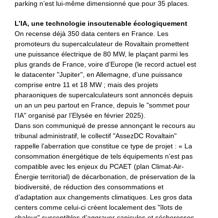
parking n’est lui-même dimensionné que pour 35 places.
L’IA, une technologie insoutenable écologiquement
On recense déjà 350 data centers en France. Les
promoteurs du supercalculateur de Rovaltain promettent
une puissance électrique de 80 MW, le plaçant parmi les
plus grands de France, voire d’Europe (le record actuel est
le datacenter "Jupiter", en Allemagne, d’une puissance
comprise entre 11 et 18 MW ; mais des projets
pharaoniques de supercalculateurs sont annoncés depuis
un an un peu partout en France, depuis le "sommet pour
l’IA" organisé par l’Elysée en février 2025).
Dans son communiqué de presse annonçant le recours au
tribunal administratif, le collectif "AssezDC Rovaltain"
rappelle l’aberration que constitue ce type de projet : « La
consommation énergétique de tels équipements n’est pas
compatible avec les enjeux du PCAET (plan Climat-Air-
Énergie territorial) de décarbonation, de préservation de la
biodiversité, de réduction des consommations et
d’adaptation aux changements climatiques. Les gros data
centers comme celui-ci créent localement des "îlots de
chaleur" susceptibles d’aggraver canicules et sécheresses