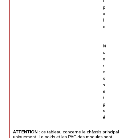
i
p
a
l
e
:
N
o
n
r
e
n
s
e
i
g
n
é
ATTENTION
: ce tableau concerne le châssis principal
uniquement. Le poids et les PAC des modules sont