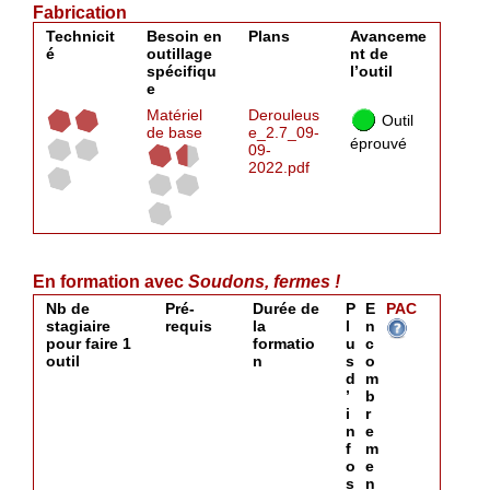
Fabrication
Technicit
Besoin en
Plans
Avanceme
é
outillage
nt de
spécifiqu
l’outil
e
Matériel
Derouleus
Outil
de base
e_2.7_09-
éprouvé
09-
2022.pdf
En formation avec
Soudons, fermes !
Nb de
Pré-
Durée de
P
E
PAC
stagiaire
requis
la
l
n
pour faire 1
formatio
u
c
outil
n
s
o
d
m
’
b
i
r
n
e
f
m
o
e
s
n