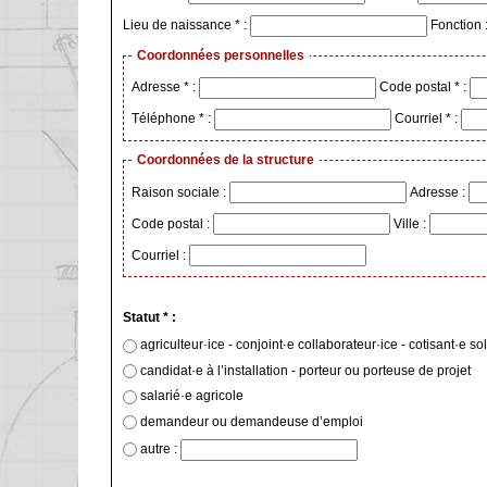
Lieu de naissance * :
Fonction 
Coordonnées personnelles
Adresse * :
Code postal * :
Téléphone * :
Courriel * :
Coordonnées de la structure
Raison sociale :
Adresse :
Code postal :
Ville :
Courriel :
Statut * :
agriculteur·ice - conjoint·e collaborateur·ice - cotisant·e s
candidat·e à l’installation - porteur ou porteuse de projet
salarié·e agricole
demandeur ou demandeuse d’emploi
autre :