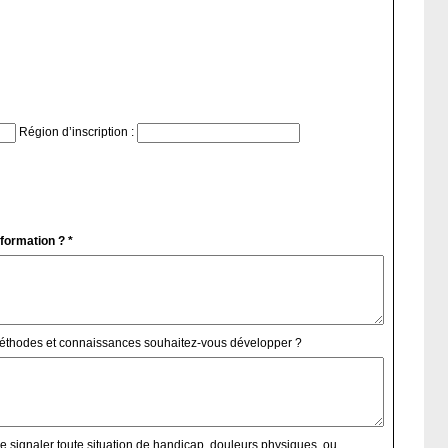
Région d’inscription :
 formation ? *
méthodes et connaissances souhaitez-vous développer ?
e signaler toute situation de handicap, douleurs physiques, ou