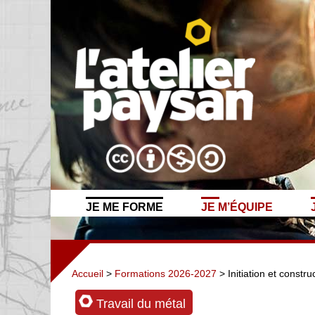
JE ME FORME
JE M’ÉQUIPE
Accueil
>
Formations 2026-2027
> Initiation et constr
Travail du métal