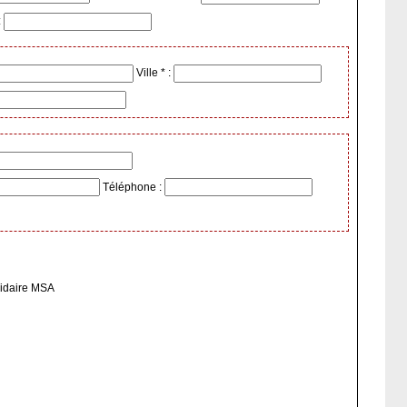
:
Ville * :
Téléphone :
olidaire MSA