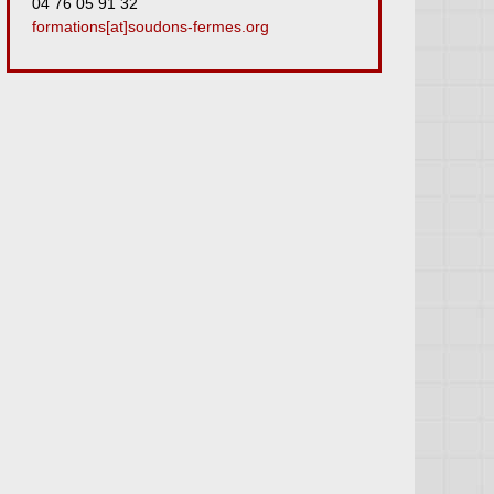
04 76 05 91 32
formations[at]soudons-fermes.org