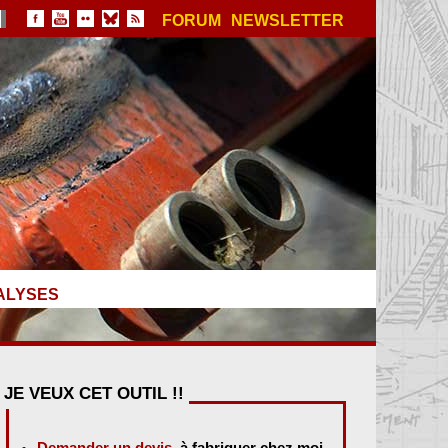
FORUM
NEWSLETTER
ALYSES
JE VEUX CET OUTIL !!
Demander un devis
, à fabriquer chez moi