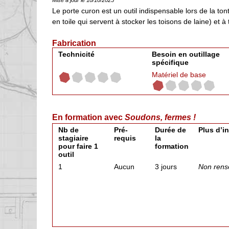
Mise à jour le 10/10/2025
Le porte curon est un outil indispensable lors de la to
en toile qui servent à stocker les toisons de laine) et à
Fabrication
Technicité
Besoin en outillage
spécifique
Matériel de base
En formation avec
Soudons, fermes !
Nb de
Pré-
Durée de
Plus d’i
stagiaire
requis
la
pour faire 1
formation
outil
1
Aucun
3 jours
Non rens