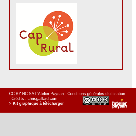
CC-BY-NC-SA L'Atelier Paysan -
Conditions générales d’utilisation
- Crédits :
chrisgaillard.com
> Kit graphique à télécharger