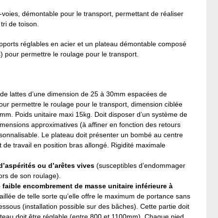
s-voies, démontable pour le transport, permettant de réaliser
ri de toison.
ports réglables en acier et un plateau démontable composé
s) pour permettre le roulage pour le transport.
n de lattes d’une dimension de 25 à 30mm espacées de
ur permettre le roulage pour le transport, dimension ciblée
0mm. Poids unitaire maxi 15kg. Doit disposer d’un système de
Dimensions approximatives (à affiner en fonction des retours
onnalisable. Le plateau doit présenter un bombé au centre
e travail en position bras allongé. Rigidité maximale
d’aspérités ou d’arêtes vives
(susceptibles d’endommager
lors de son roulage).
 faible encombrement de masse unitaire inférieure à
vaillée de telle sorte qu’elle offre le maximum de portance sans
essous (installation possible sur des bâches). Cette partie doit
lateau doit être réglable (entre 800 et 1100mm). Chaque pied