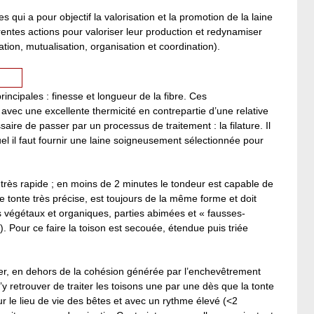
qui a pour objectif la valorisation et la promotion de la laine
rentes actions pour valoriser leur production et redynamiser
ion, mutualisation, organisation et coordination).
incipales : finesse et longueur de la fibre. Ces
 avec une excellente thermicité en contrepartie d’une relative
essaire de passer par un processus de traitement : la filature. Il
uel il faut fournir une laine soigneusement sélectionnée pour
 très rapide ; en moins de 2 minutes le tondeur est capable de
e tonte très précise, est toujours de la même forme et doit
is végétaux et organiques, parties abimées et « fausses-
e). Pour ce faire la toison est secouée, étendue puis triée
er, en dehors de la cohésion générée par l’enchevêtrement
 s’y retrouver de traiter les toisons une par une dès que la tonte
ur le lieu de vie des bêtes et avec un rythme élevé (<2