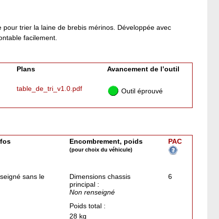
ue pour trier la laine de brebis mérinos. Développée avec
ontable facilement.
Plans
Avancement de l’outil
table_de_tri_v1.0.pdf
Outil éprouvé
nfos
Encombrement, poids
PAC
(pour choix du véhicule)
seigné sans le
Dimensions chassis
6
principal :
Non renseigné
Poids total :
28 kg