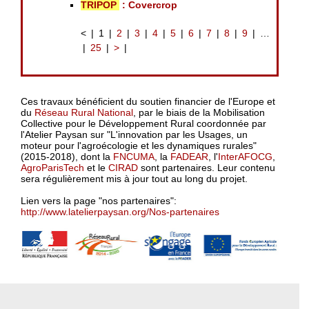
TRIPOP
: Covercrop
<
1
2
3
4
5
6
7
8
9
…
25
>
Ces travaux bénéficient du soutien financier de l'Europe et
du
Réseau Rural National
, par le biais de la Mobilisation
Collective pour le Développement Rural coordonnée par
l'Atelier Paysan sur "L'innovation par les Usages, un
moteur pour l'agroécologie et les dynamiques rurales"
(2015-2018), dont la
FNCUMA
, la
FADEAR
, l'
InterAFOCG
,
AgroParisTech
et le
CIRAD
sont partenaires. Leur contenu
sera régulièrement mis à jour tout au long du projet.
Lien vers la page "nos partenaires":
http://www.latelierpaysan.org/Nos-partenaires