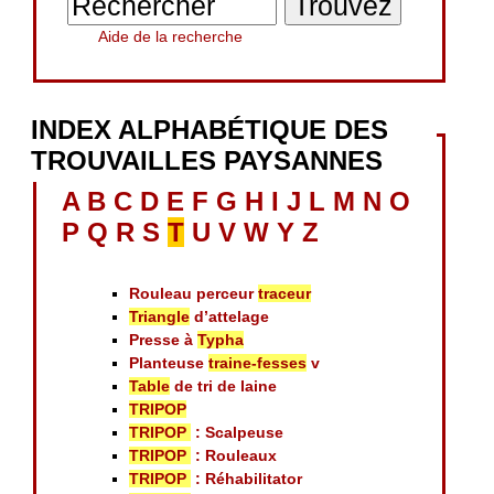
Aide de la recherche
INDEX ALPHABÉTIQUE DES
TROUVAILLES PAYSANNES
A
B
C
D
E
F
G
H
I
J
L
M
N
O
P
Q
R
S
T
U
V
W
Y
Z
Rouleau perceur
traceur
Triangle
d’attelage
Presse à
Typha
Planteuse
traine-fesses
v
Table
de tri de laine
TRIPOP
TRIPOP
: Scalpeuse
TRIPOP
: Rouleaux
TRIPOP
: Réhabilitator