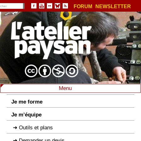
FORUM
NEWSLETTER
Menu
Je me forme
Je m’équipe
Outils et plans
Demander un devis