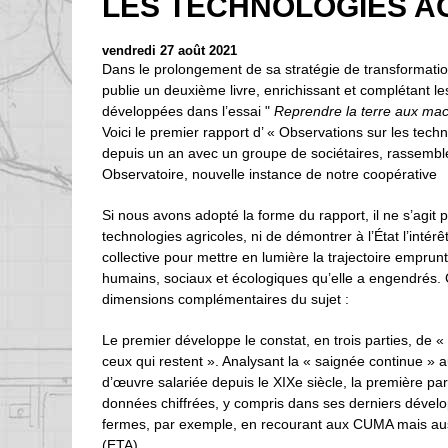
LES TECHNOLOGIES A
vendredi 27 août 2021
Dans le prolongement de sa stratégie de transformation
publie un deuxième livre, enrichissant et complétant les
développées dans l’essai "
Reprendre la terre aux ma
Voici le premier rapport d’ « Observations sur les tech
depuis un an avec un groupe de sociétaires, rassembl
Observatoire, nouvelle instance de notre coopérative
Si nous avons adopté la forme du rapport, il ne s’agit 
technologies agricoles, ni de démontrer à l’État l’inté
collective pour mettre en lumière la trajectoire emprun
humains, sociaux et écologiques qu’elle a engendrés. C
dimensions complémentaires du sujet :
Le premier développe le constat, en trois parties, de «
ceux qui restent ». Analysant la « saignée continue » a
d’œuvre salariée depuis le XIXe siècle, la première pa
données chiffrées, y compris dans ses derniers dévelop
fermes, par exemple, en recourant aux CUMA mais auss
(ETA).