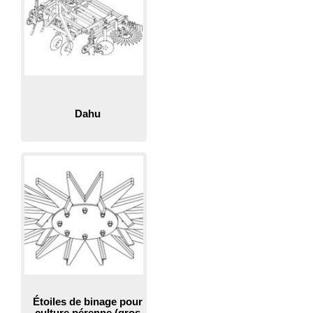
Dahu
Étoiles de binage pour
culture pérenne (gros